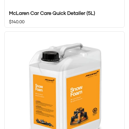
McLaren Car Care Quick Detailer (5L)
Prix régulier
$140.00