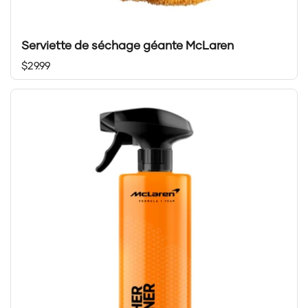
Serviette de séchage géante McLaren
Prix régulier
$29.99