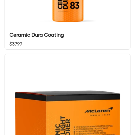
Ceramic Dura Coating
Prix régulier
$37.99