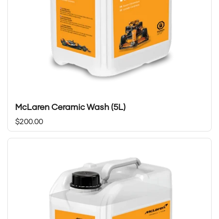
McLaren Ceramic Wash (5L)
Prix régulier
$200.00