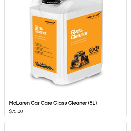
McLaren Car Care Glass Cleaner (5L)
Prix régulier
$75.00