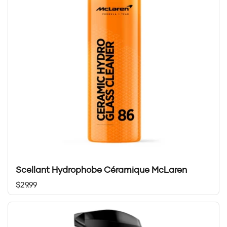
Scellant Hydrophobe Céramique McLaren
Prix régulier
$29.99