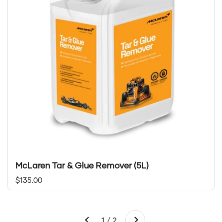
McLaren Tar & Glue Remover (5L)
Prix régulier
$135.00
Suivant
1 / 2