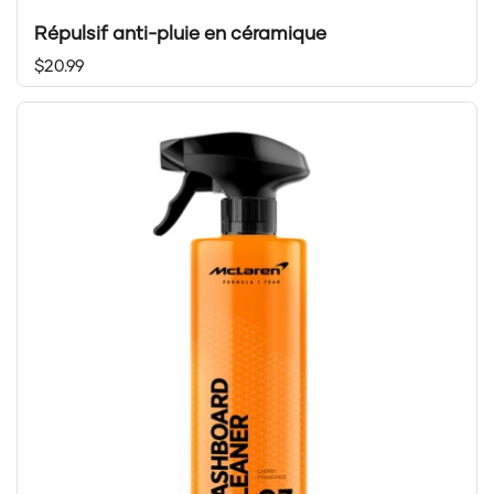
Répulsif anti-pluie en céramique
Prix régulier
$20.99