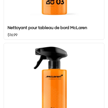
Nettoyant pour tableau de bord McLaren
Prix régulier
$16.99