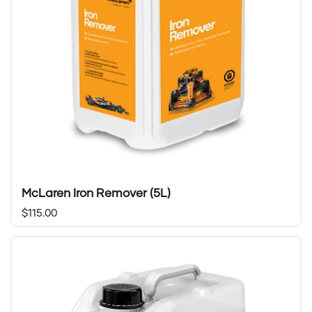
McLaren Iron Remover (5L)
Prix régulier
$115.00