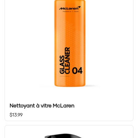
Nettoyant à vitre McLaren
Prix régulier
$13.99