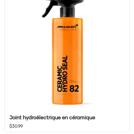
Joint hydroélectrique en céramique
Prix régulier
$30.99