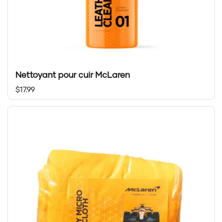
Nettoyant pour cuir McLaren
Prix régulier
$17.99