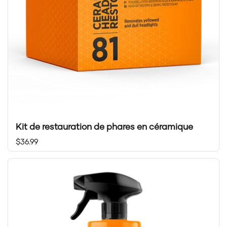
Kit de restauration de phares en céramique
Prix régulier
$36.99