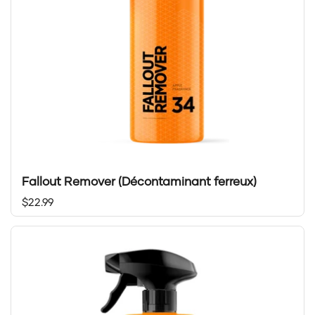
Fallout Remover (Décontaminant ferreux)
Prix régulier
$22.99