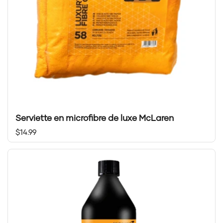
Serviette en microfibre de luxe McLaren
Prix régulier
$14.99