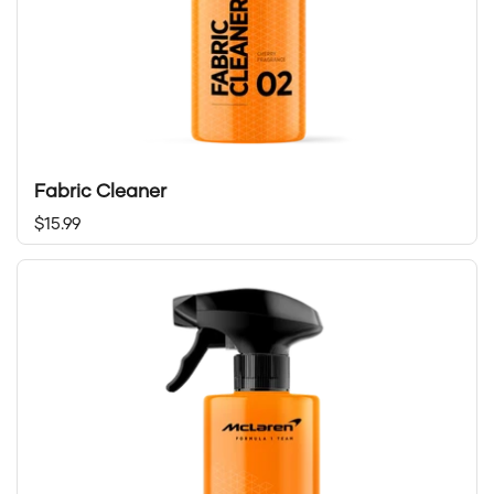
Fabric Cleaner
Prix régulier
$15.99