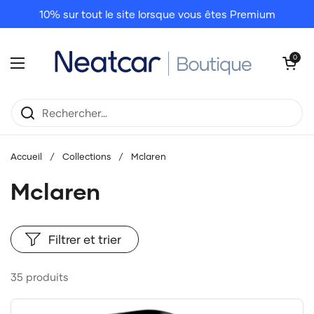
Passer au contenu
10% sur tout le site lorsque vous êtes Premium
Ouvrir le pani
0
Ouvrir le menu
Accueil
/
Collections
/
Mclaren
Mclaren
Filtrer et trier
35 produits