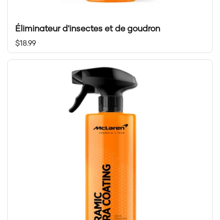
Éliminateur d'insectes et de goudron
Prix régulier
$18.99