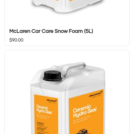
McLaren Car Care Snow Foam (5L)
Prix régulier
$90.00